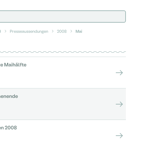
H
Presseaussendungen
2008
Mai
e Maihälfte
henende
en 2008