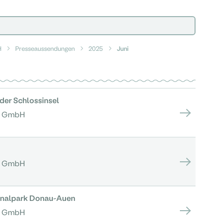
H
Presseaussendungen
2025
Juni
der Schlossinsel
n GmbH
n GmbH
onalpark Donau-Auen
n GmbH